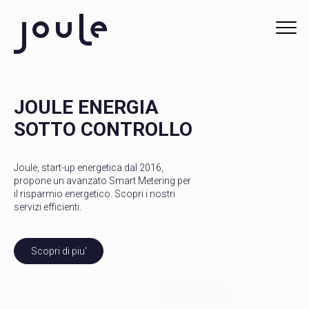
PORTALE CONSUMI
JOULE ENERGIA
SOTTO CONTROLLO
SCALA
RICERCA
Joule, start-up energetica dal 2016,
propone un avanzato Smart Metering per
il risparmio energetico. Scopri i nostri
SERVIZI
servizi efficienti.
ABOUT
Scopri di piu'
CHI SIAMO
COSA FACCIAMO