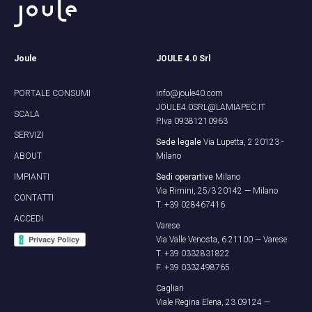
Joule
JOULE 4.0 Srl
PORTALE CONSUMI
info@joule40.com
JOULE4.0SRL@LAMIAPEC.IT
SCALA
P.Iva 09381210963
SERVIZI
Sede legale
Via Lupetta, 2 20123 -
ABOUT
Milano
IMPIANTI
Sedi operartive
Milano
Via Rimini, 25/3 20142 — Milano
CONTATTI
T.
+39 028467416
ACCEDI
Varese
Via Valle Venosta, 6 21100 — Varese
T.
+39 0332831822
F.
+39 0332498765
Cagliari
Viale Regina Elena, 23 09124 —