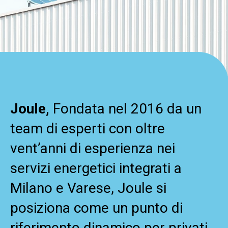
NUMERI
PERCHE’
NOVITA’
IMPIANTI
Joule,
Fondata nel 2016 da un
Elenco Impianti FER
team di esperti con oltre
vent’anni di esperienza nei
Elenco Impianti tradizionali
servizi energetici integrati a
CONTATTI
Milano e Varese, Joule si
ACCEDI
posiziona come un punto di
EN
riferimento dinamico per privati