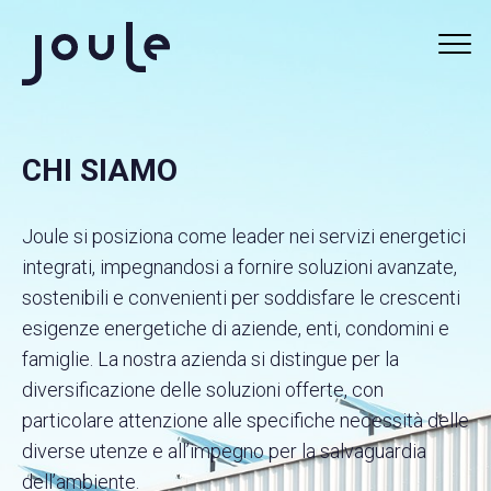
PORTALE CONSUMI
CHI SIAMO
SCALA
Joule si posiziona come leader nei servizi energetici
RICERCA
integrati, impegnandosi a fornire soluzioni avanzate,
sostenibili e convenienti per soddisfare le crescenti
SERVIZI
esigenze energetiche di aziende, enti, condomini e
famiglie. La nostra azienda si distingue per la
ABOUT
diversificazione delle soluzioni offerte, con
particolare attenzione alle specifiche necessità delle
CHI SIAMO
diverse utenze e all’impegno per la salvaguardia
COSA FACCIAMO
dell’ambiente.