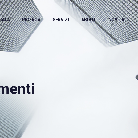
CALA
RICERCA
SERVIZI
ABOUT
NOVITA’
menti