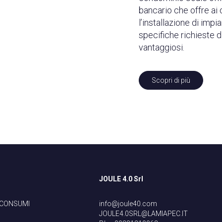
bancario che offre ai
l’installazione di impi
specifiche richieste d
vantaggiosi.
Scopri di più
JOULE 4.0 Srl
 CONSUMI
info@joule40.com
JOULE4.0SRL@LAMIAPEC.IT