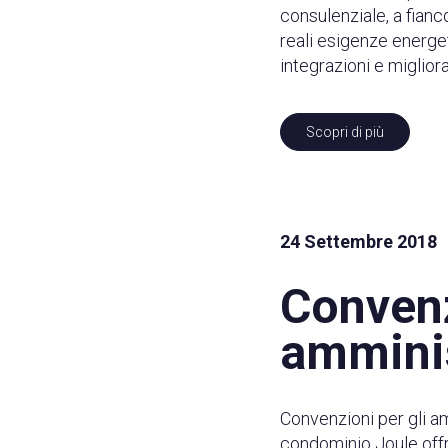
consulenziale, a fian
reali esigenze energet
integrazioni e miglior
Scopri di più
24 Settembre 2018
Convenz
amminis
Convenzioni per gli am
condominio Joule offr