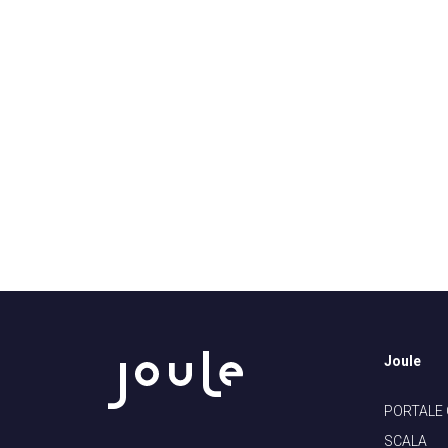
Joule
PORTALE
SCALA